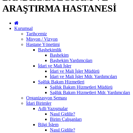
ARAŞTIRMA HASTANESİ
Kurumsal
Tarihçemiz
Misyon / Vizyon
Hastane Yönetimi
Başhekimlik
Başhekim
Başhekim Yardımcıları
İdari ve Mali İşler
İdari ve Mali İşler Müdürü
İdari ve Mali İşler Mdr. Yardımcıları
Sağlık Bakım Hizmetleri
Sağlık Bakım Hizmetleri Müdürü
Sağlık Bakım Hizmetleri Mdr. Yardımcıları
Organizasyon Şeması
İdari Birimler
Adli Yazışmalar
Nasıl Gidilir?
Birim Çalışanları
Bilgi İşlem
Nasıl Gidilir?