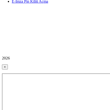
E-İmza Pin Kiliti Açma
2026
×