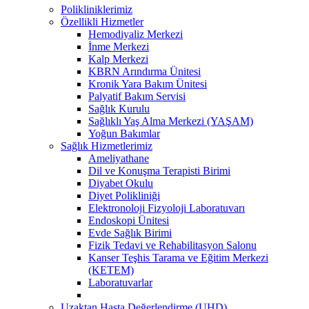
Polikliniklerimiz
Özellikli Hizmetler
Hemodiyaliz Merkezi
İnme Merkezi
Kalp Merkezi
KBRN Arındırma Ünitesi
Kronik Yara Bakım Ünitesi
Palyatif Bakım Servisi
Sağlık Kurulu
Sağlıklı Yaş Alma Merkezi (YAŞAM)
Yoğun Bakımlar
Sağlık Hizmetlerimiz
Ameliyathane
Dil ve Konuşma Terapisti Birimi
Diyabet Okulu
Diyet Polikliniği
Elektronoloji Fizyoloji Laboratuvarı
Endoskopi Ünitesi
Evde Sağlık Birimi
Fizik Tedavi ve Rehabilitasyon Salonu
Kanser Teşhis Tarama ve Eğitim Merkezi
(KETEM)
Laboratuvarlar
Uzaktan Hasta Değerlendirme (UHD)