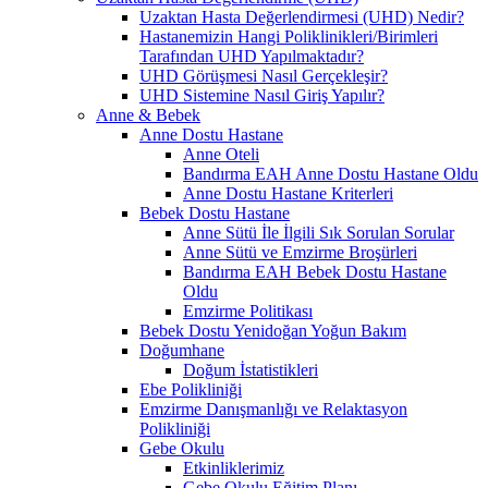
Uzaktan Hasta Değerlendirmesi (UHD) Nedir?
Hastanemizin Hangi Poliklinikleri/Birimleri
Tarafından UHD Yapılmaktadır?
UHD Görüşmesi Nasıl Gerçekleşir?
UHD Sistemine Nasıl Giriş Yapılır?
Anne & Bebek
Anne Dostu Hastane
Anne Oteli
Bandırma EAH Anne Dostu Hastane Oldu
Anne Dostu Hastane Kriterleri
Bebek Dostu Hastane
Anne Sütü İle İlgili Sık Sorulan Sorular
Anne Sütü ve Emzirme Broşürleri
Bandırma EAH Bebek Dostu Hastane
Oldu
Emzirme Politikası
Bebek Dostu Yenidoğan Yoğun Bakım
Doğumhane
Doğum İstatistikleri
Ebe Polikliniği
Emzirme Danışmanlığı ve Relaktasyon
Polikliniği
Gebe Okulu
Etkinliklerimiz
Gebe Okulu Eğitim Planı