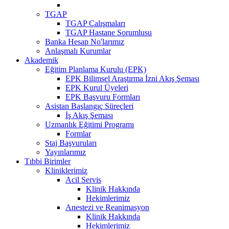
TGAP
TGAP Çalışmaları
TGAP Hastane Sorumlusu
Banka Hesap No'larımız
Anlaşmalı Kurumlar
Akademik
Eğitim Planlama Kurulu (EPK)
EPK Bilimsel Araştırma İzni Akış Şeması
EPK Kurul Üyeleri
EPK Başvuru Formları
Asistan Başlangıç Süreçleri
İş Akış Şeması
Uzmanlık Eğitimi Programı
Formlar
Staj Başvuruları
Yayınlarımız
Tıbbi Birimler
Kliniklerimiz
Acil Servis
Klinik Hakkında
Hekimlerimiz
Anestezi ve Reanimasyon
Klinik Hakkında
Hekimlerimiz