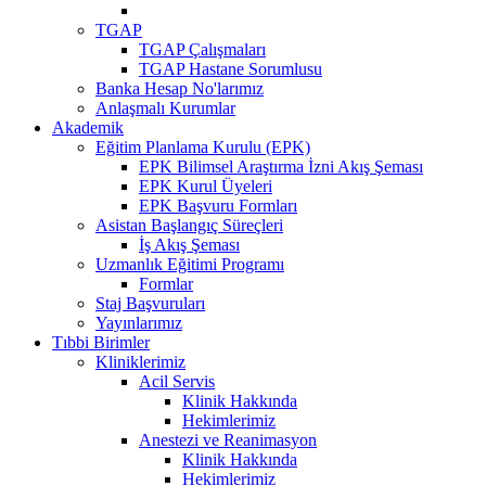
TGAP
TGAP Çalışmaları
TGAP Hastane Sorumlusu
Banka Hesap No'larımız
Anlaşmalı Kurumlar
Akademik
Eğitim Planlama Kurulu (EPK)
EPK Bilimsel Araştırma İzni Akış Şeması
EPK Kurul Üyeleri
EPK Başvuru Formları
Asistan Başlangıç Süreçleri
İş Akış Şeması
Uzmanlık Eğitimi Programı
Formlar
Staj Başvuruları
Yayınlarımız
Tıbbi Birimler
Kliniklerimiz
Acil Servis
Klinik Hakkında
Hekimlerimiz
Anestezi ve Reanimasyon
Klinik Hakkında
Hekimlerimiz