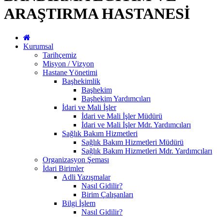
ARAŞTIRMA HASTANESİ
Kurumsal
Tarihçemiz
Misyon / Vizyon
Hastane Yönetimi
Başhekimlik
Başhekim
Başhekim Yardımcıları
İdari ve Mali İşler
İdari ve Mali İşler Müdürü
İdari ve Mali İşler Mdr. Yardımcıları
Sağlık Bakım Hizmetleri
Sağlık Bakım Hizmetleri Müdürü
Sağlık Bakım Hizmetleri Mdr. Yardımcıları
Organizasyon Şeması
İdari Birimler
Adli Yazışmalar
Nasıl Gidilir?
Birim Çalışanları
Bilgi İşlem
Nasıl Gidilir?