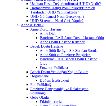
Uzaktan Hasta Değerlendirmesi (UHD) Nedir?
Hastanemizin Hangi Poliklinikleri/Birimleri
Tarafından UHD Yapılmaktadır?
UHD Görüşmesi Nasıl Gerçekleşir?
UHD Sistemine Nasıl Giriş Yapılır?
Anne & Bebek
Anne Dostu Hastane
Anne Oteli
Bandırma EAH Anne Dostu Hastane Oldu
Anne Dostu Hastane Kriterleri
Bebek Dostu Hastane
Anne Sütü İle İlgili Sık Sorulan Sorular
Anne Sütü ve Emzirme Broşürleri
Bandırma EAH Bebek Dostu Hastane
Oldu
Emzirme Politikası
Bebek Dostu Yenidoğan Yoğun Bakım
Doğumhane
Doğum İstatistikleri
Ebe Polikliniği
Emzirme Danışmanlığı ve Relaktasyon
Polikliniği
Gebe Okulu
Etkinliklerimiz
Gebe Okulu Eğitim Planı