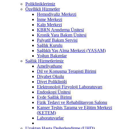
Polikliniklerimiz
Özellikli Hizmetler
Hemodiyaliz Merkezi
İnme Merkezi
Kalp Merkezi
KBRN Arındırma Ünitesi
Kronik Yara Bakım Ünitesi
Palyatif Bakım Servisi
Sağlık Kurulu
Sağlıklı Yaş Alma Merkezi (YAŞAM)
Yoğun Bakımlar
Sağlık Hizmetlerimiz
Ameliyathane
Dil ve Konuşma Terapisti Birimi
Diyabet Okulu
Diyet Polikliniği
Elektronoloji Fizyoloji Laboratuvarı
Endoskopi Ünitesi
Evde Sağlık Birimi
Fizik Tedavi ve Rehabilitasyon Salonu
Kanser Teşhis Tarama ve Eğitim Merkezi
(KETEM)
Laboratuvarlar
Uzaktan Hasta Değerlendirme (UHD)