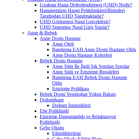
Uzaktan Hasta Değerlendirmesi (UHD) Nedir?
Hastanemizin Hangi Poliklinikleri/Birimleri
Tarafından UHD Yapılmaktadır?
UHD Görüşmesi Nasıl Gerçekleşir?
UHD Sistemine Nasıl Giriş Yapılır?
Anne & Bebek
Anne Dostu Hastane
Anne Oteli
Bandırma EAH Anne Dostu Hastane Oldu
Anne Dostu Hastane Kriterleri
Bebek Dostu Hastane
Anne Sütü İle İlgili Sık Sorulan Sorular
Anne Sütü ve Emzirme Broşürleri
Bandırma EAH Bebek Dostu Hastane
Oldu
Emzirme Politikası
Bebek Dostu Yenidoğan Yoğun Bakım
Doğumhane
Doğum İstatistikleri
Ebe Polikliniği
Emzirme Danışmanlığı ve Relaktasyon
Polikliniği
Gebe Okulu
Etkinliklerimiz
Gebe Okulu Eğitim Planı