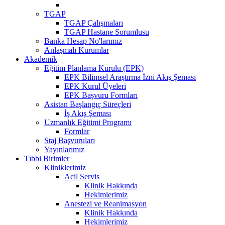
TGAP
TGAP Çalışmaları
TGAP Hastane Sorumlusu
Banka Hesap No'larımız
Anlaşmalı Kurumlar
Akademik
Eğitim Planlama Kurulu (EPK)
EPK Bilimsel Araştırma İzni Akış Şeması
EPK Kurul Üyeleri
EPK Başvuru Formları
Asistan Başlangıç Süreçleri
İş Akış Şeması
Uzmanlık Eğitimi Programı
Formlar
Staj Başvuruları
Yayınlarımız
Tıbbi Birimler
Kliniklerimiz
Acil Servis
Klinik Hakkında
Hekimlerimiz
Anestezi ve Reanimasyon
Klinik Hakkında
Hekimlerimiz