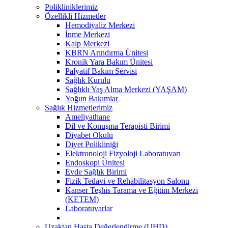
Polikliniklerimiz
Özellikli Hizmetler
Hemodiyaliz Merkezi
İnme Merkezi
Kalp Merkezi
KBRN Arındırma Ünitesi
Kronik Yara Bakım Ünitesi
Palyatif Bakım Servisi
Sağlık Kurulu
Sağlıklı Yaş Alma Merkezi (YAŞAM)
Yoğun Bakımlar
Sağlık Hizmetlerimiz
Ameliyathane
Dil ve Konuşma Terapisti Birimi
Diyabet Okulu
Diyet Polikliniği
Elektronoloji Fizyoloji Laboratuvarı
Endoskopi Ünitesi
Evde Sağlık Birimi
Fizik Tedavi ve Rehabilitasyon Salonu
Kanser Teşhis Tarama ve Eğitim Merkezi
(KETEM)
Laboratuvarlar
Uzaktan Hasta Değerlendirme (UHD)