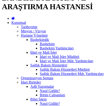
ARAŞTIRMA HASTANESİ
Kurumsal
Tarihçemiz
Misyon / Vizyon
Hastane Yönetimi
Başhekimlik
Başhekim
Başhekim Yardımcıları
İdari ve Mali İşler
İdari ve Mali İşler Müdürü
İdari ve Mali İşler Mdr. Yardımcıları
Sağlık Bakım Hizmetleri
Sağlık Bakım Hizmetleri Müdürü
Sağlık Bakım Hizmetleri Mdr. Yardımcıları
Organizasyon Şeması
İdari Birimler
Adli Yazışmalar
Nasıl Gidilir?
Birim Çalışanları
Bilgi İşlem
Nasıl Gidilir?