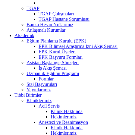
TGAP
TGAP Çalışmaları
TGAP Hastane Sorumlusu
Banka Hesap No'larımız
Anlaşmalı Kurumlar
Akademik
Eğitim Planlama Kurulu (EPK)
EPK Bilimsel Araştırma İzni Akış Şeması
EPK Kurul Üyeleri
EPK Başvuru Formları
Asistan Başlangıç Süreçleri
İş Akış Şeması
Uzmanlık Eğitimi Programı
Formlar
Staj Başvuruları
Yayınlarımız
Tıbbi Birimler
Kliniklerimiz
Acil Servis
Klinik Hakkında
Hekimlerimiz
Anestezi ve Reanimasyon
Klinik Hakkında
Hekimlerimiz