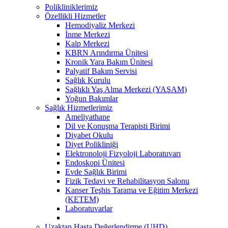
Polikliniklerimiz
Özellikli Hizmetler
Hemodiyaliz Merkezi
İnme Merkezi
Kalp Merkezi
KBRN Arındırma Ünitesi
Kronik Yara Bakım Ünitesi
Palyatif Bakım Servisi
Sağlık Kurulu
Sağlıklı Yaş Alma Merkezi (YAŞAM)
Yoğun Bakımlar
Sağlık Hizmetlerimiz
Ameliyathane
Dil ve Konuşma Terapisti Birimi
Diyabet Okulu
Diyet Polikliniği
Elektronoloji Fizyoloji Laboratuvarı
Endoskopi Ünitesi
Evde Sağlık Birimi
Fizik Tedavi ve Rehabilitasyon Salonu
Kanser Teşhis Tarama ve Eğitim Merkezi
(KETEM)
Laboratuvarlar
Uzaktan Hasta Değerlendirme (UHD)