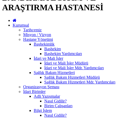
ARAŞTIRMA HASTANESİ
Kurumsal
Tarihçemiz
Misyon / Vizyon
Hastane Yönetimi
Başhekimlik
Başhekim
Başhekim Yardımcıları
İdari ve Mali İşler
İdari ve Mali İşler Müdürü
İdari ve Mali İşler Mdr. Yardımcıları
Sağlık Bakım Hizmetleri
Sağlık Bakım Hizmetleri Müdürü
Sağlık Bakım Hizmetleri Mdr. Yardımcıları
Organizasyon Şeması
İdari Birimler
Adli Yazışmalar
Nasıl Gidilir?
Birim Çalışanları
Bilgi İşlem
Nasıl Gidilir?