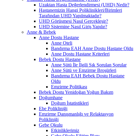
Uzaktan Hasta Değerlendirmesi (UHD) Nedir?
Hastanemizin Hangi Poliklinikleri/Birimleri
Tarafından UHD Yapılmaktadır?
UHD Görüşmesi Nasıl Gerçekleşir?
UHD Sistemine Nasıl Giriş Yapılır?
Anne & Bebek
Anne Dostu Hastane
Anne Oteli
Bandırma EAH Anne Dostu Hastane Oldu
Anne Dostu Hastane Kriterleri
Bebek Dostu Hastane
Anne Sütü İle İlgili Sık Sorulan Sorular
Anne Sütü ve Emzirme Broşürleri
Bandırma EAH Bebek Dostu Hastane
Oldu
Emzirme Politikası
Bebek Dostu Yenidoğan Yoğun Bakım
Doğumhane
Doğum İstatistikleri
Ebe Polikliniği
Emzirme Danışmanlığı ve Relaktasyon
Polikliniği
Gebe Okulu
Etkinliklerimiz
Gebe Okulu Eğitim Planı