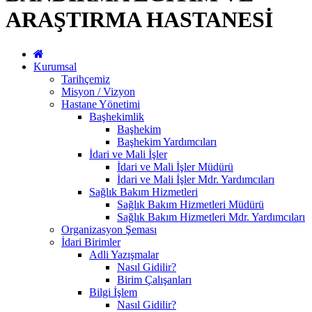
ARAŞTIRMA HASTANESİ
Kurumsal
Tarihçemiz
Misyon / Vizyon
Hastane Yönetimi
Başhekimlik
Başhekim
Başhekim Yardımcıları
İdari ve Mali İşler
İdari ve Mali İşler Müdürü
İdari ve Mali İşler Mdr. Yardımcıları
Sağlık Bakım Hizmetleri
Sağlık Bakım Hizmetleri Müdürü
Sağlık Bakım Hizmetleri Mdr. Yardımcıları
Organizasyon Şeması
İdari Birimler
Adli Yazışmalar
Nasıl Gidilir?
Birim Çalışanları
Bilgi İşlem
Nasıl Gidilir?