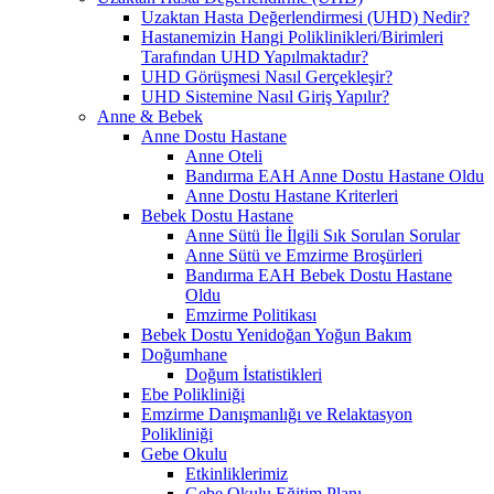
Uzaktan Hasta Değerlendirmesi (UHD) Nedir?
Hastanemizin Hangi Poliklinikleri/Birimleri
Tarafından UHD Yapılmaktadır?
UHD Görüşmesi Nasıl Gerçekleşir?
UHD Sistemine Nasıl Giriş Yapılır?
Anne & Bebek
Anne Dostu Hastane
Anne Oteli
Bandırma EAH Anne Dostu Hastane Oldu
Anne Dostu Hastane Kriterleri
Bebek Dostu Hastane
Anne Sütü İle İlgili Sık Sorulan Sorular
Anne Sütü ve Emzirme Broşürleri
Bandırma EAH Bebek Dostu Hastane
Oldu
Emzirme Politikası
Bebek Dostu Yenidoğan Yoğun Bakım
Doğumhane
Doğum İstatistikleri
Ebe Polikliniği
Emzirme Danışmanlığı ve Relaktasyon
Polikliniği
Gebe Okulu
Etkinliklerimiz
Gebe Okulu Eğitim Planı