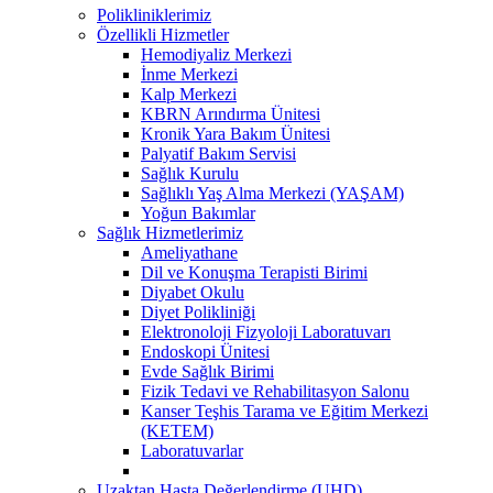
Polikliniklerimiz
Özellikli Hizmetler
Hemodiyaliz Merkezi
İnme Merkezi
Kalp Merkezi
KBRN Arındırma Ünitesi
Kronik Yara Bakım Ünitesi
Palyatif Bakım Servisi
Sağlık Kurulu
Sağlıklı Yaş Alma Merkezi (YAŞAM)
Yoğun Bakımlar
Sağlık Hizmetlerimiz
Ameliyathane
Dil ve Konuşma Terapisti Birimi
Diyabet Okulu
Diyet Polikliniği
Elektronoloji Fizyoloji Laboratuvarı
Endoskopi Ünitesi
Evde Sağlık Birimi
Fizik Tedavi ve Rehabilitasyon Salonu
Kanser Teşhis Tarama ve Eğitim Merkezi
(KETEM)
Laboratuvarlar
Uzaktan Hasta Değerlendirme (UHD)