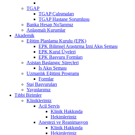
TGAP
TGAP Çalışmaları
TGAP Hastane Sorumlusu
Banka Hesap No'larımız
Anlaşmalı Kurumlar
Akademik
Eğitim Planlama Kurulu (EPK)
EPK Bilimsel Araştırma İzni Akış Şeması
EPK Kurul Üyeleri
EPK Başvuru Formları
Asistan Başlangıç Süreçleri
İş Akış Şeması
Uzmanlık Eğitimi Programı
Formlar
Staj Başvuruları
Yayınlarımız
Tıbbi Birimler
Kliniklerimiz
Acil Servis
Klinik Hakkında
Hekimlerimiz
Anestezi ve Reanimasyon
Klinik Hakkında
Hekimlerimiz