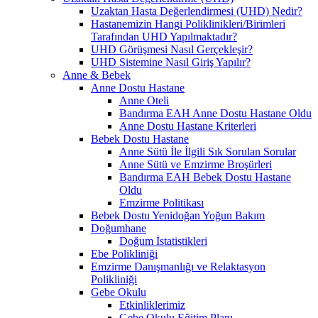
Uzaktan Hasta Değerlendirmesi (UHD) Nedir?
Hastanemizin Hangi Poliklinikleri/Birimleri
Tarafından UHD Yapılmaktadır?
UHD Görüşmesi Nasıl Gerçekleşir?
UHD Sistemine Nasıl Giriş Yapılır?
Anne & Bebek
Anne Dostu Hastane
Anne Oteli
Bandırma EAH Anne Dostu Hastane Oldu
Anne Dostu Hastane Kriterleri
Bebek Dostu Hastane
Anne Sütü İle İlgili Sık Sorulan Sorular
Anne Sütü ve Emzirme Broşürleri
Bandırma EAH Bebek Dostu Hastane
Oldu
Emzirme Politikası
Bebek Dostu Yenidoğan Yoğun Bakım
Doğumhane
Doğum İstatistikleri
Ebe Polikliniği
Emzirme Danışmanlığı ve Relaktasyon
Polikliniği
Gebe Okulu
Etkinliklerimiz
Gebe Okulu Eğitim Planı