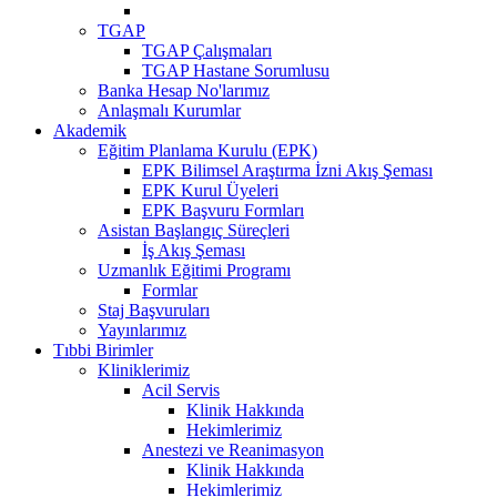
TGAP
TGAP Çalışmaları
TGAP Hastane Sorumlusu
Banka Hesap No'larımız
Anlaşmalı Kurumlar
Akademik
Eğitim Planlama Kurulu (EPK)
EPK Bilimsel Araştırma İzni Akış Şeması
EPK Kurul Üyeleri
EPK Başvuru Formları
Asistan Başlangıç Süreçleri
İş Akış Şeması
Uzmanlık Eğitimi Programı
Formlar
Staj Başvuruları
Yayınlarımız
Tıbbi Birimler
Kliniklerimiz
Acil Servis
Klinik Hakkında
Hekimlerimiz
Anestezi ve Reanimasyon
Klinik Hakkında
Hekimlerimiz