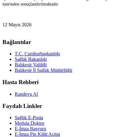
üzerinden sonuçlandırılmaktadır.
12 Mayıs 2026
Bağlantılar
T.C. Cumhurbaşkanlığı
Sağlık Bakanlığı
Balıkesir Valiliği
Balıkesir İl Sağlık Müdürlüğü
Hasta Rehberi
Randevu Al
Faydalı Linkler
Sağlık E-Posta
Medula Doktor
E-İmza Başvuru
E-İmza Pin Kiliti Açma