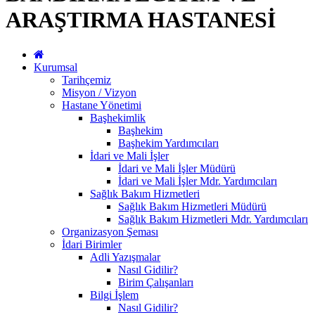
ARAŞTIRMA HASTANESİ
Kurumsal
Tarihçemiz
Misyon / Vizyon
Hastane Yönetimi
Başhekimlik
Başhekim
Başhekim Yardımcıları
İdari ve Mali İşler
İdari ve Mali İşler Müdürü
İdari ve Mali İşler Mdr. Yardımcıları
Sağlık Bakım Hizmetleri
Sağlık Bakım Hizmetleri Müdürü
Sağlık Bakım Hizmetleri Mdr. Yardımcıları
Organizasyon Şeması
İdari Birimler
Adli Yazışmalar
Nasıl Gidilir?
Birim Çalışanları
Bilgi İşlem
Nasıl Gidilir?