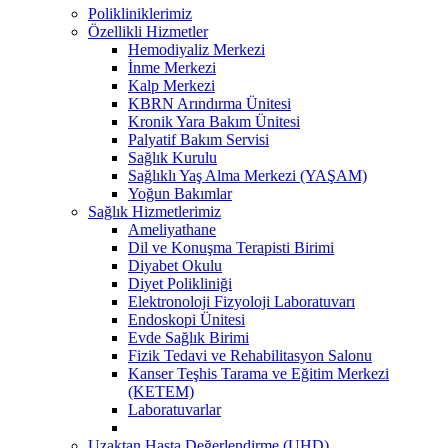
Polikliniklerimiz
Özellikli Hizmetler
Hemodiyaliz Merkezi
İnme Merkezi
Kalp Merkezi
KBRN Arındırma Ünitesi
Kronik Yara Bakım Ünitesi
Palyatif Bakım Servisi
Sağlık Kurulu
Sağlıklı Yaş Alma Merkezi (YAŞAM)
Yoğun Bakımlar
Sağlık Hizmetlerimiz
Ameliyathane
Dil ve Konuşma Terapisti Birimi
Diyabet Okulu
Diyet Polikliniği
Elektronoloji Fizyoloji Laboratuvarı
Endoskopi Ünitesi
Evde Sağlık Birimi
Fizik Tedavi ve Rehabilitasyon Salonu
Kanser Teşhis Tarama ve Eğitim Merkezi
(KETEM)
Laboratuvarlar
Uzaktan Hasta Değerlendirme (UHD)