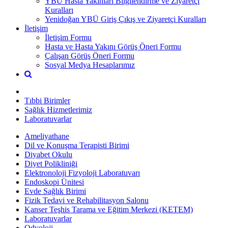
YBÜ Hasta Yakınları Bilgilendirme ve Ziyaretçi
Kuralları
Yenidoğan YBÜ Giriş Çıkış ve Ziyaretçi Kuralları
İletişim
İletişim Formu
Hasta ve Hasta Yakını Görüş Öneri Formu
Çalışan Görüş Öneri Formu
Sosyal Medya Hesaplarımız
Tıbbi Birimler
Sağlık Hizmetlerimiz
Laboratuvarlar
Ameliyathane
Dil ve Konuşma Terapisti Birimi
Diyabet Okulu
Diyet Polikliniği
Elektronoloji Fizyoloji Laboratuvarı
Endoskopi Ünitesi
Evde Sağlık Birimi
Fizik Tedavi ve Rehabilitasyon Salonu
Kanser Teşhis Tarama ve Eğitim Merkezi (KETEM)
Laboratuvarlar
Odyoloji