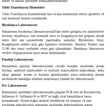
testler 30 dakika içerisinde sonuçlandırılmaktadır.
Tıbbi Transfüzyon Hizmetleri
Tıbbi Transfüzyon hizmetlerinde kan ve kan ürünlerinin temini işlemleri 24
saat kesintisiz hizmet vermektedir.
Biyokimya Laboratuvarı
Hastanemiz biyokimya laboratuvarındaTüm testler gelişmiş oto analizörlerle
hormon, biyokimya, tam otomatik idrar ve koagulasyon test grupları olmak
üzere dört ana parametrede yapılmakta, sonuçlar; Biyokimya, İdrar,
Koagülasyon testleri aynı gün hastalara verilmekte, Hormon Testleri saat
11.00 den sonra verilenler ertesi gün çıkmaktadır. Hastaların laboratuvar
verileri bilgisayarlarda kayıt altına alınmaktadır.
Patoloji Laboratuvarı
Hastanemiz patoloji laboratuvarında cerrahi branşlar tarafından alınan
biyopsi, ameliyat materyalleri ve sitolojik materyallerin makroskopi, doku
takip, gömme, kesme ve boyama işlemlerinden sonra mikroskop altında
incelenerek hastalığın sebebini araştırmaya yönelik bir laboratuvardır.
Pcr Laboratuvarı
Hastanemiz moleküler laboratuvarında çalışılan PCR testi ile Koronavirüs,
İnfluenza A / İnfluenza B ve RSV’ye bağlı viral hastalıkların tanısı
konmaktadır. Alınan boğaz sürüntü örneklerine ait sonuçlar 24 saat
içerisinde mikrobiyoloji uzmanları tarafından değerlendirilip sistem