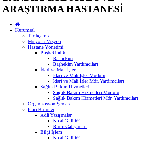
ARAŞTIRMA HASTANESİ
Kurumsal
Tarihçemiz
Misyon / Vizyon
Hastane Yönetimi
Başhekimlik
Başhekim
Başhekim Yardımcıları
İdari ve Mali İşler
İdari ve Mali İşler Müdürü
İdari ve Mali İşler Mdr. Yardımcıları
Sağlık Bakım Hizmetleri
Sağlık Bakım Hizmetleri Müdürü
Sağlık Bakım Hizmetleri Mdr. Yardımcıları
Organizasyon Şeması
İdari Birimler
Adli Yazışmalar
Nasıl Gidilir?
Birim Çalışanları
Bilgi İşlem
Nasıl Gidilir?