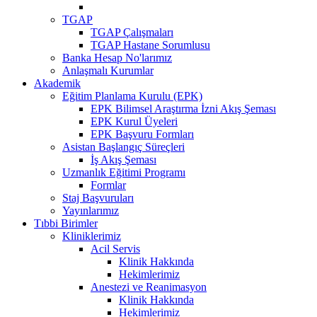
TGAP
TGAP Çalışmaları
TGAP Hastane Sorumlusu
Banka Hesap No'larımız
Anlaşmalı Kurumlar
Akademik
Eğitim Planlama Kurulu (EPK)
EPK Bilimsel Araştırma İzni Akış Şeması
EPK Kurul Üyeleri
EPK Başvuru Formları
Asistan Başlangıç Süreçleri
İş Akış Şeması
Uzmanlık Eğitimi Programı
Formlar
Staj Başvuruları
Yayınlarımız
Tıbbi Birimler
Kliniklerimiz
Acil Servis
Klinik Hakkında
Hekimlerimiz
Anestezi ve Reanimasyon
Klinik Hakkında
Hekimlerimiz