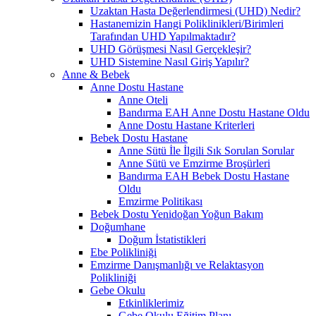
Uzaktan Hasta Değerlendirmesi (UHD) Nedir?
Hastanemizin Hangi Poliklinikleri/Birimleri
Tarafından UHD Yapılmaktadır?
UHD Görüşmesi Nasıl Gerçekleşir?
UHD Sistemine Nasıl Giriş Yapılır?
Anne & Bebek
Anne Dostu Hastane
Anne Oteli
Bandırma EAH Anne Dostu Hastane Oldu
Anne Dostu Hastane Kriterleri
Bebek Dostu Hastane
Anne Sütü İle İlgili Sık Sorulan Sorular
Anne Sütü ve Emzirme Broşürleri
Bandırma EAH Bebek Dostu Hastane
Oldu
Emzirme Politikası
Bebek Dostu Yenidoğan Yoğun Bakım
Doğumhane
Doğum İstatistikleri
Ebe Polikliniği
Emzirme Danışmanlığı ve Relaktasyon
Polikliniği
Gebe Okulu
Etkinliklerimiz
Gebe Okulu Eğitim Planı