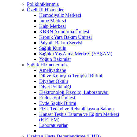
Polikliniklerimiz
Özellikli Hizmetler
Hemodiyaliz Merkezi
İnme Merkezi
Kalp Merkezi
KBRN Arındırma Ünitesi
Kronik Yara Bakım Ünitesi
Palyatif Bakım Servisi
Sağlık Kurulu
Sağlıklı Yaş Alma Merkezi (YAŞAM)
Yoğun Bakımlar
Sağlık Hizmetlerimiz
Ameliyathane
Dil ve Konuşma Terapisti Birimi
Diyabet Okulu
Diyet Polikliniği
Elektronoloji Fizyoloji Laboratuvarı
Endoskopi Ünitesi
Evde Sağlık Birimi
Fizik Tedavi ve Rehabilitasyon Salonu
Kanser Teşhis Tarama ve Eğitim Merkezi
(KETEM)
Laboratuvarlar
Uzaktan Hasta Değerlendirme (UHD)