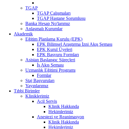
TGAP
TGAP Çalışmaları
TGAP Hastane Sorumlusu
Banka Hesap No'larımız
Anlaşmalı Kurumlar
Akademik
Eğitim Planlama Kurulu (EPK)
EPK Bilimsel Araştırma İzni Akış Şeması
EPK Kurul Üyeleri
EPK Başvuru Formları
Asistan Başlangıç Süreçleri
İş Akış Şeması
Uzmanlık Eğitimi Programı
Formlar
Staj Başvuruları
Yayınlarımız
Tıbbi Birimler
Kliniklerimiz
Acil Servis
Klinik Hakkında
Hekimlerimiz
Anestezi ve Reanimasyon
Klinik Hakkında
Hekimlerimiz