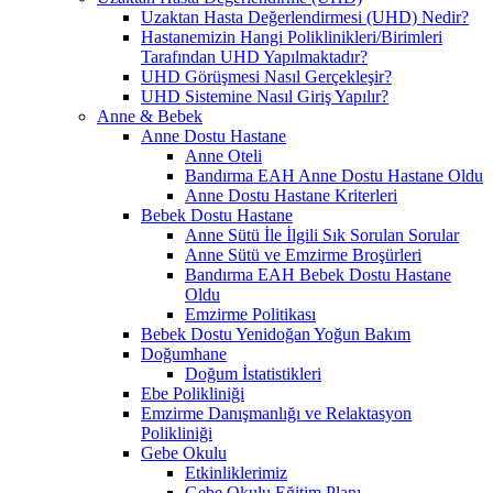
Uzaktan Hasta Değerlendirmesi (UHD) Nedir?
Hastanemizin Hangi Poliklinikleri/Birimleri
Tarafından UHD Yapılmaktadır?
UHD Görüşmesi Nasıl Gerçekleşir?
UHD Sistemine Nasıl Giriş Yapılır?
Anne & Bebek
Anne Dostu Hastane
Anne Oteli
Bandırma EAH Anne Dostu Hastane Oldu
Anne Dostu Hastane Kriterleri
Bebek Dostu Hastane
Anne Sütü İle İlgili Sık Sorulan Sorular
Anne Sütü ve Emzirme Broşürleri
Bandırma EAH Bebek Dostu Hastane
Oldu
Emzirme Politikası
Bebek Dostu Yenidoğan Yoğun Bakım
Doğumhane
Doğum İstatistikleri
Ebe Polikliniği
Emzirme Danışmanlığı ve Relaktasyon
Polikliniği
Gebe Okulu
Etkinliklerimiz
Gebe Okulu Eğitim Planı