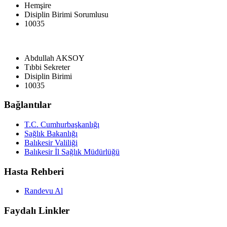
Hemşire
Disiplin Birimi Sorumlusu
10035
Abdullah AKSOY
Tıbbi Sekreter
Disiplin Birimi
10035
Bağlantılar
T.C. Cumhurbaşkanlığı
Sağlık Bakanlığı
Balıkesir Valiliği
Balıkesir İl Sağlık Müdürlüğü
Hasta Rehberi
Randevu Al
Faydalı Linkler