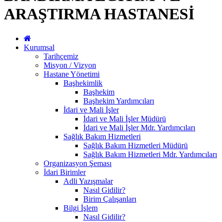
ARAŞTIRMA HASTANESİ
Kurumsal
Tarihçemiz
Misyon / Vizyon
Hastane Yönetimi
Başhekimlik
Başhekim
Başhekim Yardımcıları
İdari ve Mali İşler
İdari ve Mali İşler Müdürü
İdari ve Mali İşler Mdr. Yardımcıları
Sağlık Bakım Hizmetleri
Sağlık Bakım Hizmetleri Müdürü
Sağlık Bakım Hizmetleri Mdr. Yardımcıları
Organizasyon Şeması
İdari Birimler
Adli Yazışmalar
Nasıl Gidilir?
Birim Çalışanları
Bilgi İşlem
Nasıl Gidilir?