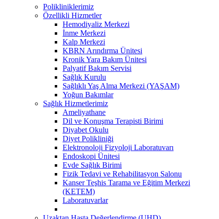
Polikliniklerimiz
Özellikli Hizmetler
Hemodiyaliz Merkezi
İnme Merkezi
Kalp Merkezi
KBRN Arındırma Ünitesi
Kronik Yara Bakım Ünitesi
Palyatif Bakım Servisi
Sağlık Kurulu
Sağlıklı Yaş Alma Merkezi (YAŞAM)
Yoğun Bakımlar
Sağlık Hizmetlerimiz
Ameliyathane
Dil ve Konuşma Terapisti Birimi
Diyabet Okulu
Diyet Polikliniği
Elektronoloji Fizyoloji Laboratuvarı
Endoskopi Ünitesi
Evde Sağlık Birimi
Fizik Tedavi ve Rehabilitasyon Salonu
Kanser Teşhis Tarama ve Eğitim Merkezi
(KETEM)
Laboratuvarlar
Uzaktan Hasta Değerlendirme (UHD)