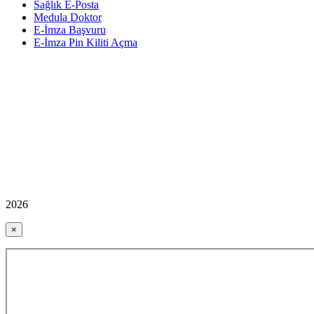
Sağlık E-Posta
Medula Doktor
E-İmza Başvuru
E-İmza Pin Kiliti Açma
2026
×