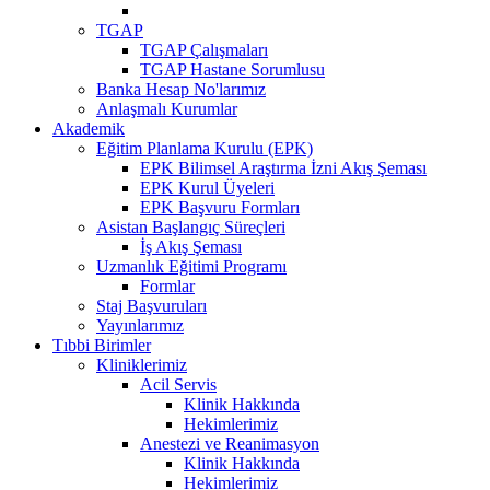
TGAP
TGAP Çalışmaları
TGAP Hastane Sorumlusu
Banka Hesap No'larımız
Anlaşmalı Kurumlar
Akademik
Eğitim Planlama Kurulu (EPK)
EPK Bilimsel Araştırma İzni Akış Şeması
EPK Kurul Üyeleri
EPK Başvuru Formları
Asistan Başlangıç Süreçleri
İş Akış Şeması
Uzmanlık Eğitimi Programı
Formlar
Staj Başvuruları
Yayınlarımız
Tıbbi Birimler
Kliniklerimiz
Acil Servis
Klinik Hakkında
Hekimlerimiz
Anestezi ve Reanimasyon
Klinik Hakkında
Hekimlerimiz