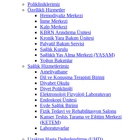
Polikliniklerimiz
Özellikli Hizmetler
Hemodiyaliz Merkezi
İnme Merkezi
Kalp Merkezi
KBRN Arındırma Ünitesi
Kronik Yara Bakım Ünitesi
Palyatif Bakım Servisi
Sağlık Kurulu
Sağlıklı Yaş Alma Merkezi (YAŞAM)
Yoğun Bakımlar
Sağlık Hizmetlerimiz
Ameliyathane
Dil ve Konuşma Terapisti Birimi
Diyabet Okulu
Diyet Polikliniği
Elektronoloji Fizyoloji Laboratuvarı
Endoskopi Ünitesi
Evde Sağlık Birimi
Fizik Tedavi ve Rehabilitasyon Salonu
Kanser Teşhis Tarama ve Eğitim Merkezi
(KETEM)
Laboratuvarlar
Uzaktan Hasta Değerlendirme (UHD)