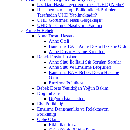
Uzaktan Hasta Değerlendirmesi (UHD) Nedir?
Hastanemizin Hangi Poliklinikleri/Birimleri
Tarafından UHD Yapılmaktadır?
UHD Görüşmesi Nasıl Gerçekleşir?
UHD Sistemine Nasıl Giriş Yapılır?
Anne & Bebek
Anne Dostu Hastane
Anne Oteli
Bandırma EAH Anne Dostu Hastane Oldu
Anne Dostu Hastane Kriterleri
Bebek Dostu Hastane
Anne Sütü İle İlgili Sık Sorulan Sorular
Anne Sütü ve Emzirme Broşürleri
Bandırma EAH Bebek Dostu Hastane
Oldu
Emzirme Politikası
Bebek Dostu Yenidoğan Yoğun Bakım
Doğumhane
Doğum İstatistikleri
Ebe Polikliniği
Emzirme Danışmanlığı ve Relaktasyon
Polikliniği
Gebe Okulu
Etkinliklerimiz
Gebe Okulu Eğitim Planı