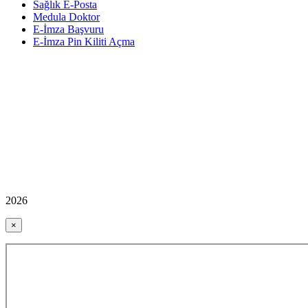
Sağlık E-Posta
Medula Doktor
E-İmza Başvuru
E-İmza Pin Kiliti Açma
2026
×