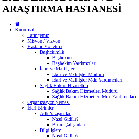
ARAŞTIRMA HASTANESİ
Kurumsal
Tarihçemiz
Misyon / Vizyon
Hastane Yönetimi
Başhekimlik
Başhekim
Başhekim Yardımcıları
İdari ve Mali İşler
İdari ve Mali İşler Müdürü
İdari ve Mali İşler Mdr. Yardımcıları
Sağlık Bakım Hizmetleri
Sağlık Bakım Hizmetleri Müdürü
Sağlık Bakım Hizmetleri Mdr. Yardımcıları
Organizasyon Şeması
İdari Birimler
Adli Yazışmalar
Nasıl Gidilir?
Birim Çalışanları
Bilgi İşlem
Nasıl Gidilir?