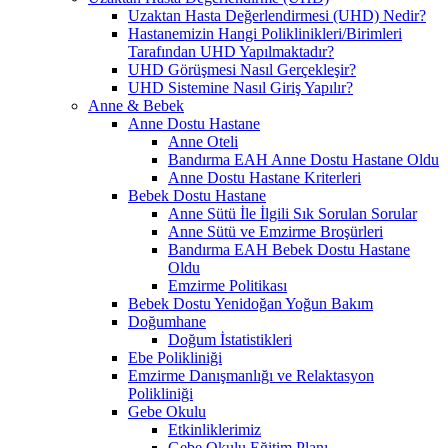
Uzaktan Hasta Değerlendirmesi (UHD) Nedir?
Hastanemizin Hangi Poliklinikleri/Birimleri
Tarafından UHD Yapılmaktadır?
UHD Görüşmesi Nasıl Gerçekleşir?
UHD Sistemine Nasıl Giriş Yapılır?
Anne & Bebek
Anne Dostu Hastane
Anne Oteli
Bandırma EAH Anne Dostu Hastane Oldu
Anne Dostu Hastane Kriterleri
Bebek Dostu Hastane
Anne Sütü İle İlgili Sık Sorulan Sorular
Anne Sütü ve Emzirme Broşürleri
Bandırma EAH Bebek Dostu Hastane
Oldu
Emzirme Politikası
Bebek Dostu Yenidoğan Yoğun Bakım
Doğumhane
Doğum İstatistikleri
Ebe Polikliniği
Emzirme Danışmanlığı ve Relaktasyon
Polikliniği
Gebe Okulu
Etkinliklerimiz
Gebe Okulu Eğitim Planı