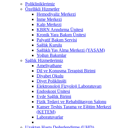
Polikliniklerimiz
Özellikli Hizmetler
Hemodiyaliz Merkezi
İnme Merkezi
Kalp Merkezi
KBRN Arındırma Ünitesi
Kronik Yara Bakım Ünitesi
Palyatif Bakım Servisi
Sağlık Kurulu
Sağlıklı Yaş Alma Merkezi (YAŞAM)
Yoğun Bakımlar
Sağlık Hizmetlerimiz
Ameliyathane
Dil ve Konuşma Terapisti Birimi
Diyabet Okulu
Diyet Polikliniği
Elektronoloji Fizyoloji Laboratuvarı
Endoskopi Ünitesi
Evde Sağlık Birimi
Fizik Tedavi ve Rehabilitasyon Salonu
Kanser Teşhis Tarama ve Eğitim Merkezi
(KETEM)
Laboratuvarlar
Uzaktan Hasta Değerlendirme (UHD)