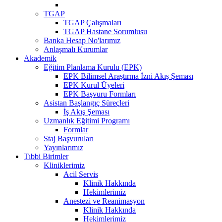
TGAP
TGAP Çalışmaları
TGAP Hastane Sorumlusu
Banka Hesap No'larımız
Anlaşmalı Kurumlar
Akademik
Eğitim Planlama Kurulu (EPK)
EPK Bilimsel Araştırma İzni Akış Şeması
EPK Kurul Üyeleri
EPK Başvuru Formları
Asistan Başlangıç Süreçleri
İş Akış Şeması
Uzmanlık Eğitimi Programı
Formlar
Staj Başvuruları
Yayınlarımız
Tıbbi Birimler
Kliniklerimiz
Acil Servis
Klinik Hakkında
Hekimlerimiz
Anestezi ve Reanimasyon
Klinik Hakkında
Hekimlerimiz