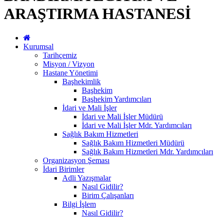
ARAŞTIRMA HASTANESİ
Kurumsal
Tarihçemiz
Misyon / Vizyon
Hastane Yönetimi
Başhekimlik
Başhekim
Başhekim Yardımcıları
İdari ve Mali İşler
İdari ve Mali İşler Müdürü
İdari ve Mali İşler Mdr. Yardımcıları
Sağlık Bakım Hizmetleri
Sağlık Bakım Hizmetleri Müdürü
Sağlık Bakım Hizmetleri Mdr. Yardımcıları
Organizasyon Şeması
İdari Birimler
Adli Yazışmalar
Nasıl Gidilir?
Birim Çalışanları
Bilgi İşlem
Nasıl Gidilir?