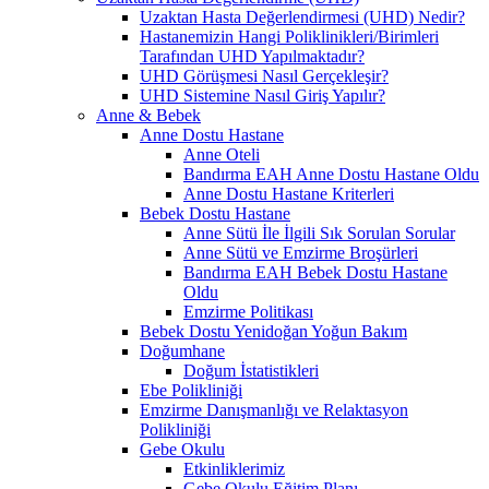
Uzaktan Hasta Değerlendirmesi (UHD) Nedir?
Hastanemizin Hangi Poliklinikleri/Birimleri
Tarafından UHD Yapılmaktadır?
UHD Görüşmesi Nasıl Gerçekleşir?
UHD Sistemine Nasıl Giriş Yapılır?
Anne & Bebek
Anne Dostu Hastane
Anne Oteli
Bandırma EAH Anne Dostu Hastane Oldu
Anne Dostu Hastane Kriterleri
Bebek Dostu Hastane
Anne Sütü İle İlgili Sık Sorulan Sorular
Anne Sütü ve Emzirme Broşürleri
Bandırma EAH Bebek Dostu Hastane
Oldu
Emzirme Politikası
Bebek Dostu Yenidoğan Yoğun Bakım
Doğumhane
Doğum İstatistikleri
Ebe Polikliniği
Emzirme Danışmanlığı ve Relaktasyon
Polikliniği
Gebe Okulu
Etkinliklerimiz
Gebe Okulu Eğitim Planı