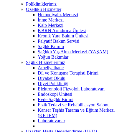
Polikliniklerimiz
Özellikli Hizmetler
Hemodiyaliz Merkezi
İnme Merkezi
Kalp Merkezi
KBRN Arındırma Ünitesi
Kronik Yara Bakım Ünitesi
Palyatif Bakım Servisi
Sağlık Kurulu
Sağlıklı Yaş Alma Merkezi (YAŞAM)
Yoğun Bakımlar
Sağlık Hizmetlerimiz
Ameliyathane
Dil ve Konuşma Terapisti Birimi
Diyabet Okulu
Diyet Polikliniği
Elektronoloji Fizyoloji Laboratuvarı
Endoskopi Ünitesi
Evde Sağlık Birimi
Fizik Tedavi ve Rehabilitasyon Salonu
Kanser Teşhis Tarama ve Eğitim Merkezi
(KETEM)
Laboratuvarlar
Uzaktan Hasta Değerlendirme (UHD)