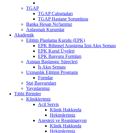
TGAP
TGAP Çalışmaları
TGAP Hastane Sorumlusu
Banka Hesap No'larımız
Anlaşmalı Kurumlar
Akademik
Eğitim Planlama Kurulu (EPK)
EPK Bilimsel Araştırma İzni Akış Şeması
EPK Kurul Üyeleri
EPK Başvuru Formları
Asistan Başlangıç Süreçleri
İş Akış Şeması
Uzmanlık Eğitimi Programı
Formlar
Staj Başvuruları
Yayınlarımız
Tıbbi Birimler
Kliniklerimiz
Acil Servis
Klinik Hakkında
Hekimlerimiz
Anestezi ve Reanimasyon
Klinik Hakkında
Hekimlerimiz