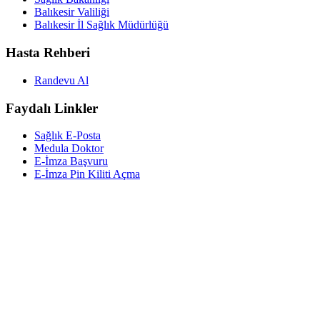
Balıkesir Valiliği
Balıkesir İl Sağlık Müdürlüğü
Hasta Rehberi
Randevu Al
Faydalı Linkler
Sağlık E-Posta
Medula Doktor
E-İmza Başvuru
E-İmza Pin Kiliti Açma