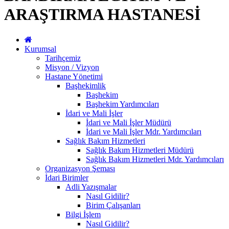
ARAŞTIRMA HASTANESİ
Kurumsal
Tarihçemiz
Misyon / Vizyon
Hastane Yönetimi
Başhekimlik
Başhekim
Başhekim Yardımcıları
İdari ve Mali İşler
İdari ve Mali İşler Müdürü
İdari ve Mali İşler Mdr. Yardımcıları
Sağlık Bakım Hizmetleri
Sağlık Bakım Hizmetleri Müdürü
Sağlık Bakım Hizmetleri Mdr. Yardımcıları
Organizasyon Şeması
İdari Birimler
Adli Yazışmalar
Nasıl Gidilir?
Birim Çalışanları
Bilgi İşlem
Nasıl Gidilir?