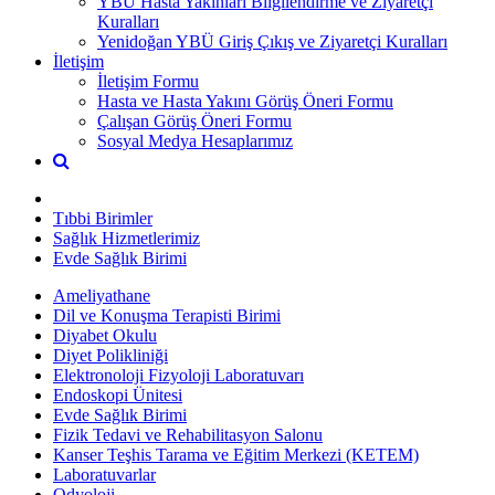
YBÜ Hasta Yakınları Bilgilendirme ve Ziyaretçi
Kuralları
Yenidoğan YBÜ Giriş Çıkış ve Ziyaretçi Kuralları
İletişim
İletişim Formu
Hasta ve Hasta Yakını Görüş Öneri Formu
Çalışan Görüş Öneri Formu
Sosyal Medya Hesaplarımız
Tıbbi Birimler
Sağlık Hizmetlerimiz
Evde Sağlık Birimi
Ameliyathane
Dil ve Konuşma Terapisti Birimi
Diyabet Okulu
Diyet Polikliniği
Elektronoloji Fizyoloji Laboratuvarı
Endoskopi Ünitesi
Evde Sağlık Birimi
Fizik Tedavi ve Rehabilitasyon Salonu
Kanser Teşhis Tarama ve Eğitim Merkezi (KETEM)
Laboratuvarlar
Odyoloji