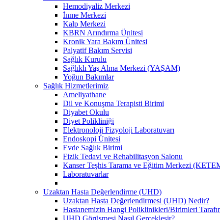
Hemodiyaliz Merkezi
İnme Merkezi
Kalp Merkezi
KBRN Arındırma Ünitesi
Kronik Yara Bakım Ünitesi
Palyatif Bakım Servisi
Sağlık Kurulu
Sağlıklı Yaş Alma Merkezi (YAŞAM)
Yoğun Bakımlar
Sağlık Hizmetlerimiz
Ameliyathane
Dil ve Konuşma Terapisti Birimi
Diyabet Okulu
Diyet Polikliniği
Elektronoloji Fizyoloji Laboratuvarı
Endoskopi Ünitesi
Evde Sağlık Birimi
Fizik Tedavi ve Rehabilitasyon Salonu
Kanser Teşhis Tarama ve Eğitim Merkezi (KETE
Laboratuvarlar
Uzaktan Hasta Değerlendirme (UHD)
Uzaktan Hasta Değerlendirmesi (UHD) Nedir?
Hastanemizin Hangi Poliklinikleri/Birimleri Tara
UHD Görüşmesi Nasıl Gerçekleşir?