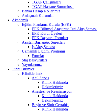
TGAP Çalışmaları
TGAP Hastane Sorumlusu
Banka Hesap No'larımız
Anlaşmalı Kurumlar
Akademik
Eğitim Planlama Kurulu (EPK)
EPK Bilimsel Araştırma İzni Akış Şeması
EPK Kurul Üyeleri
EPK Başvuru Formları
Asistan Başlangıç Süreçleri
İş Akış Şeması
Uzmanlık Eğitimi Programı
Formlar
Staj Başvuruları
Yayınlarımız
Tıbbi Birimler
Kliniklerimiz
Acil Servis
Klinik Hakkında
Hekimlerimiz
Anestezi ve Reanimasyon
Klinik Hakkında
Hekimlerimiz
Beyin ve Sinir Cerrahisi
Klinik Hakkında