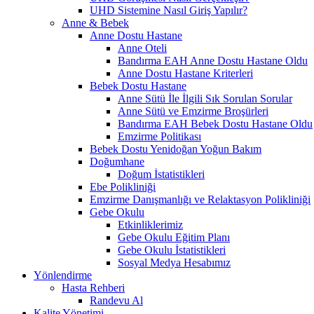
UHD Sistemine Nasıl Giriş Yapılır?
Anne & Bebek
Anne Dostu Hastane
Anne Oteli
Bandırma EAH Anne Dostu Hastane Oldu
Anne Dostu Hastane Kriterleri
Bebek Dostu Hastane
Anne Sütü İle İlgili Sık Sorulan Sorular
Anne Sütü ve Emzirme Broşürleri
Bandırma EAH Bebek Dostu Hastane Oldu
Emzirme Politikası
Bebek Dostu Yenidoğan Yoğun Bakım
Doğumhane
Doğum İstatistikleri
Ebe Polikliniği
Emzirme Danışmanlığı ve Relaktasyon Polikliniği
Gebe Okulu
Etkinliklerimiz
Gebe Okulu Eğitim Planı
Gebe Okulu İstatistikleri
Sosyal Medya Hesabımız
Yönlendirme
Hasta Rehberi
Randevu Al
Kalite Yönetimi