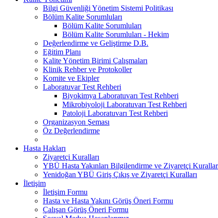
Bilgi Güvenliği Yönetim Sistemi Politikası
Bölüm Kalite Sorumluları
Bölüm Kalite Sorumluları
Bölüm Kalite Sorumluları - Hekim
Değerlendirme ve Geliştirme D.B.
Eğitim Planı
Kalite Yönetim Birimi Çalışmaları
Klinik Rehber ve Protokoller
Komite ve Ekipler
Laboratuvar Test Rehberi
Biyokimya Laboratuvarı Test Rehberi
Mikrobiyoloji Laboratuvarı Test Rehberi
Patoloji Laboratuvarı Test Rehberi
Organizasyon Şeması
Öz Değerlendirme
Hasta Hakları
Ziyaretçi Kuralları
YBÜ Hasta Yakınları Bilgilendirme ve Ziyaretçi Kurallar
Yenidoğan YBÜ Giriş Çıkış ve Ziyaretçi Kuralları
İletişim
İletişim Formu
Hasta ve Hasta Yakını Görüş Öneri Formu
Çalışan Görüş Öneri Formu