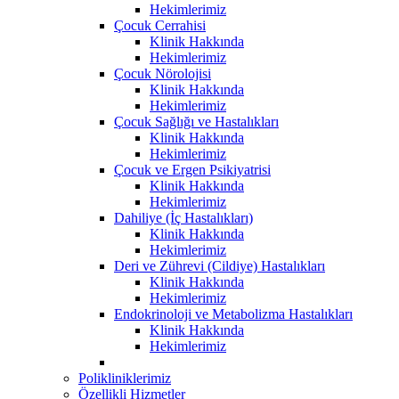
Hekimlerimiz
Çocuk Cerrahisi
Klinik Hakkında
Hekimlerimiz
Çocuk Nörolojisi
Klinik Hakkında
Hekimlerimiz
Çocuk Sağlığı ve Hastalıkları
Klinik Hakkında
Hekimlerimiz
Çocuk ve Ergen Psikiyatrisi
Klinik Hakkında
Hekimlerimiz
Dahiliye (İç Hastalıkları)
Klinik Hakkında
Hekimlerimiz
Deri ve Zührevi (Cildiye) Hastalıkları
Klinik Hakkında
Hekimlerimiz
Endokrinoloji ve Metabolizma Hastalıkları
Klinik Hakkında
Hekimlerimiz
Polikliniklerimiz
Özellikli Hizmetler