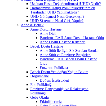
Uzaktan Hasta Değerlendirmesi (UHD) Nedir?
Hastanemizin Hangi Poliklinikleri/Birimleri
Tarafından UHD Yapılmaktadır?
UHD Görüşmesi Nasıl Gerçekleşir?
UHD Sistemine Nasıl Giriş Yapılır?
Anne & Bebek
Anne Dostu Hastane
Anne Oteli
Bandırma EAH Anne Dostu Hastane Oldu
Anne Dostu Hastane Kriterleri
Bebek Dostu Hastane
Anne Sütü İle İlgili Sık Sorulan Sorular
Anne Sütü ve Emzirme Broşürleri
Bandırma EAH Bebek Dostu Hastane
Oldu
Emzirme Politikası
Bebek Dostu Yenidoğan Yoğun Bakım
Doğumhane
Doğum İstatistikleri
Ebe Polikliniği
Emzirme Danışmanlığı ve Relaktasyon
Polikliniği
Gebe Okulu
Etkinliklerimiz
Gebe Okulu Eğitim Planı