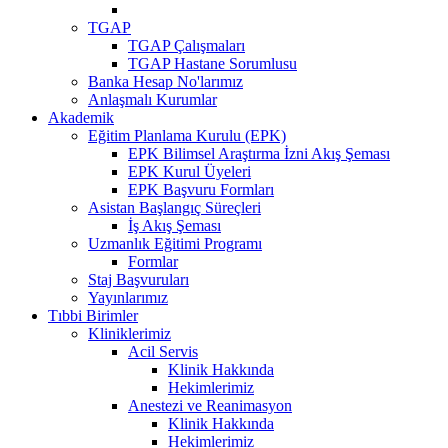
TGAP
TGAP Çalışmaları
TGAP Hastane Sorumlusu
Banka Hesap No'larımız
Anlaşmalı Kurumlar
Akademik
Eğitim Planlama Kurulu (EPK)
EPK Bilimsel Araştırma İzni Akış Şeması
EPK Kurul Üyeleri
EPK Başvuru Formları
Asistan Başlangıç Süreçleri
İş Akış Şeması
Uzmanlık Eğitimi Programı
Formlar
Staj Başvuruları
Yayınlarımız
Tıbbi Birimler
Kliniklerimiz
Acil Servis
Klinik Hakkında
Hekimlerimiz
Anestezi ve Reanimasyon
Klinik Hakkında
Hekimlerimiz