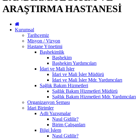
ARAŞTIRMA HASTANESİ
Kurumsal
Tarihçemiz
Misyon / Vizyon
Hastane Yönetimi
Başhekimlik
Başhekim
Başhekim Yardımcıları
İdari ve Mali İşler
İdari ve Mali İşler Müdürü
İdari ve Mali İşler Mdr. Yardımcıları
Sağlık Bakım Hizmetleri
Sağlık Bakım Hizmetleri Müdürü
Sağlık Bakım Hizmetleri Mdr. Yardımcıları
Organizasyon Şeması
İdari Birimler
Adli Yazışmalar
Nasıl Gidilir?
Birim Çalışanları
Bilgi İşlem
Nasıl Gidilir?