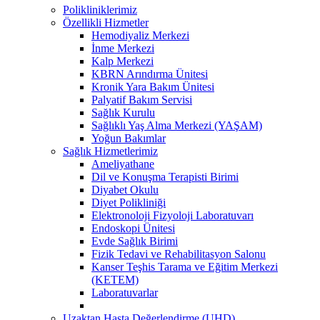
Polikliniklerimiz
Özellikli Hizmetler
Hemodiyaliz Merkezi
İnme Merkezi
Kalp Merkezi
KBRN Arındırma Ünitesi
Kronik Yara Bakım Ünitesi
Palyatif Bakım Servisi
Sağlık Kurulu
Sağlıklı Yaş Alma Merkezi (YAŞAM)
Yoğun Bakımlar
Sağlık Hizmetlerimiz
Ameliyathane
Dil ve Konuşma Terapisti Birimi
Diyabet Okulu
Diyet Polikliniği
Elektronoloji Fizyoloji Laboratuvarı
Endoskopi Ünitesi
Evde Sağlık Birimi
Fizik Tedavi ve Rehabilitasyon Salonu
Kanser Teşhis Tarama ve Eğitim Merkezi
(KETEM)
Laboratuvarlar
Uzaktan Hasta Değerlendirme (UHD)