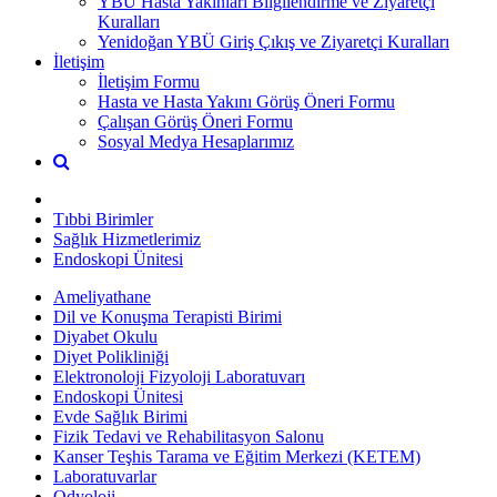
YBÜ Hasta Yakınları Bilgilendirme ve Ziyaretçi
Kuralları
Yenidoğan YBÜ Giriş Çıkış ve Ziyaretçi Kuralları
İletişim
İletişim Formu
Hasta ve Hasta Yakını Görüş Öneri Formu
Çalışan Görüş Öneri Formu
Sosyal Medya Hesaplarımız
Tıbbi Birimler
Sağlık Hizmetlerimiz
Endoskopi Ünitesi
Ameliyathane
Dil ve Konuşma Terapisti Birimi
Diyabet Okulu
Diyet Polikliniği
Elektronoloji Fizyoloji Laboratuvarı
Endoskopi Ünitesi
Evde Sağlık Birimi
Fizik Tedavi ve Rehabilitasyon Salonu
Kanser Teşhis Tarama ve Eğitim Merkezi (KETEM)
Laboratuvarlar
Odyoloji