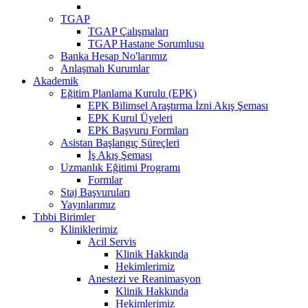
TGAP
TGAP Çalışmaları
TGAP Hastane Sorumlusu
Banka Hesap No'larımız
Anlaşmalı Kurumlar
Akademik
Eğitim Planlama Kurulu (EPK)
EPK Bilimsel Araştırma İzni Akış Şeması
EPK Kurul Üyeleri
EPK Başvuru Formları
Asistan Başlangıç Süreçleri
İş Akış Şeması
Uzmanlık Eğitimi Programı
Formlar
Staj Başvuruları
Yayınlarımız
Tıbbi Birimler
Kliniklerimiz
Acil Servis
Klinik Hakkında
Hekimlerimiz
Anestezi ve Reanimasyon
Klinik Hakkında
Hekimlerimiz