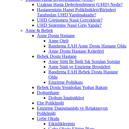
Uzaktan Hasta Değerlendirmesi (UHD) Nedir?
Hastanemizin Hangi Poliklinikleri/Birimleri
Tarafından UHD Yapılmaktadır?
UHD Görüşmesi Nasıl Gerçekleşir?
UHD Sistemine Nasıl Giriş Yapılır?
Anne & Bebek
Anne Dostu Hastane
Anne Oteli
Bandırma EAH Anne Dostu Hastane Oldu
Anne Dostu Hastane Kriterleri
Bebek Dostu Hastane
Anne Sütü İle İlgili Sık Sorulan Sorular
Anne Sütü ve Emzirme Broşürleri
Bandırma EAH Bebek Dostu Hastane
Oldu
Emzirme Politikası
Bebek Dostu Yenidoğan Yoğun Bakım
Doğumhane
Doğum İstatistikleri
Ebe Polikliniği
Emzirme Danışmanlığı ve Relaktasyon
Polikliniği
Gebe Okulu
Etkinliklerimiz
Gebe Okulu Eğitim Planı