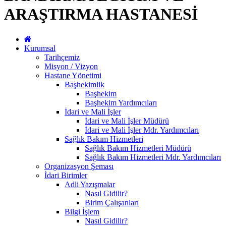
ARAŞTIRMA HASTANESİ
Kurumsal
Tarihçemiz
Misyon / Vizyon
Hastane Yönetimi
Başhekimlik
Başhekim
Başhekim Yardımcıları
İdari ve Mali İşler
İdari ve Mali İşler Müdürü
İdari ve Mali İşler Mdr. Yardımcıları
Sağlık Bakım Hizmetleri
Sağlık Bakım Hizmetleri Müdürü
Sağlık Bakım Hizmetleri Mdr. Yardımcıları
Organizasyon Şeması
İdari Birimler
Adli Yazışmalar
Nasıl Gidilir?
Birim Çalışanları
Bilgi İşlem
Nasıl Gidilir?