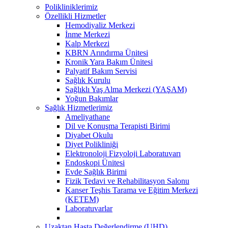
Polikliniklerimiz
Özellikli Hizmetler
Hemodiyaliz Merkezi
İnme Merkezi
Kalp Merkezi
KBRN Arındırma Ünitesi
Kronik Yara Bakım Ünitesi
Palyatif Bakım Servisi
Sağlık Kurulu
Sağlıklı Yaş Alma Merkezi (YAŞAM)
Yoğun Bakımlar
Sağlık Hizmetlerimiz
Ameliyathane
Dil ve Konuşma Terapisti Birimi
Diyabet Okulu
Diyet Polikliniği
Elektronoloji Fizyoloji Laboratuvarı
Endoskopi Ünitesi
Evde Sağlık Birimi
Fizik Tedavi ve Rehabilitasyon Salonu
Kanser Teşhis Tarama ve Eğitim Merkezi
(KETEM)
Laboratuvarlar
Uzaktan Hasta Değerlendirme (UHD)