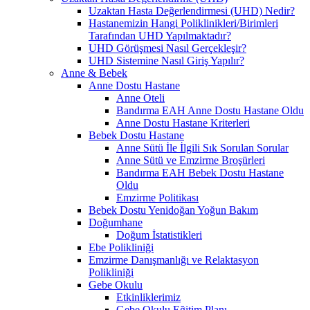
Uzaktan Hasta Değerlendirmesi (UHD) Nedir?
Hastanemizin Hangi Poliklinikleri/Birimleri
Tarafından UHD Yapılmaktadır?
UHD Görüşmesi Nasıl Gerçekleşir?
UHD Sistemine Nasıl Giriş Yapılır?
Anne & Bebek
Anne Dostu Hastane
Anne Oteli
Bandırma EAH Anne Dostu Hastane Oldu
Anne Dostu Hastane Kriterleri
Bebek Dostu Hastane
Anne Sütü İle İlgili Sık Sorulan Sorular
Anne Sütü ve Emzirme Broşürleri
Bandırma EAH Bebek Dostu Hastane
Oldu
Emzirme Politikası
Bebek Dostu Yenidoğan Yoğun Bakım
Doğumhane
Doğum İstatistikleri
Ebe Polikliniği
Emzirme Danışmanlığı ve Relaktasyon
Polikliniği
Gebe Okulu
Etkinliklerimiz
Gebe Okulu Eğitim Planı