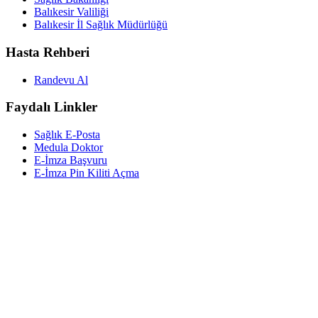
Balıkesir Valiliği
Balıkesir İl Sağlık Müdürlüğü
Hasta Rehberi
Randevu Al
Faydalı Linkler
Sağlık E-Posta
Medula Doktor
E-İmza Başvuru
E-İmza Pin Kiliti Açma