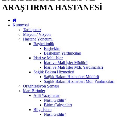
ARAŞTIRMA HASTANESİ
Kurumsal
Tarihçemiz
Misyon / Vizyon
Hastane Yönetimi
Başhekimlik
Başhekim
Başhekim Yardımcıları
İdari ve Mali İşler
İdari ve Mali İşler Müdürü
İdari ve Mali İşler Mdr. Yardımcıları
Sağlık Bakım Hizmetleri
Sağlık Bakım Hizmetleri Müdürü
Sağlık Bakım Hizmetleri Mdr. Yardımcıları
Organizasyon Şeması
İdari Birimler
Adli Yazışmalar
Nasıl Gidilir?
Birim Çalışanları
Bilgi İşlem
Nasıl Gidilir?