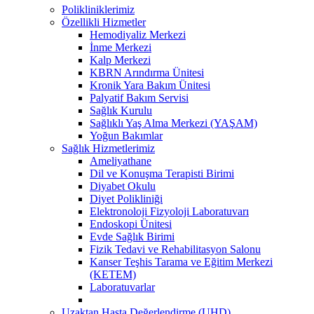
Polikliniklerimiz
Özellikli Hizmetler
Hemodiyaliz Merkezi
İnme Merkezi
Kalp Merkezi
KBRN Arındırma Ünitesi
Kronik Yara Bakım Ünitesi
Palyatif Bakım Servisi
Sağlık Kurulu
Sağlıklı Yaş Alma Merkezi (YAŞAM)
Yoğun Bakımlar
Sağlık Hizmetlerimiz
Ameliyathane
Dil ve Konuşma Terapisti Birimi
Diyabet Okulu
Diyet Polikliniği
Elektronoloji Fizyoloji Laboratuvarı
Endoskopi Ünitesi
Evde Sağlık Birimi
Fizik Tedavi ve Rehabilitasyon Salonu
Kanser Teşhis Tarama ve Eğitim Merkezi
(KETEM)
Laboratuvarlar
Uzaktan Hasta Değerlendirme (UHD)