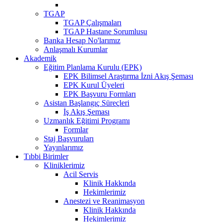
TGAP
TGAP Çalışmaları
TGAP Hastane Sorumlusu
Banka Hesap No'larımız
Anlaşmalı Kurumlar
Akademik
Eğitim Planlama Kurulu (EPK)
EPK Bilimsel Araştırma İzni Akış Şeması
EPK Kurul Üyeleri
EPK Başvuru Formları
Asistan Başlangıç Süreçleri
İş Akış Şeması
Uzmanlık Eğitimi Programı
Formlar
Staj Başvuruları
Yayınlarımız
Tıbbi Birimler
Kliniklerimiz
Acil Servis
Klinik Hakkında
Hekimlerimiz
Anestezi ve Reanimasyon
Klinik Hakkında
Hekimlerimiz