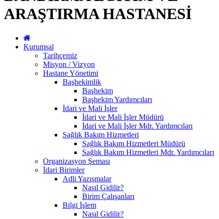
ARAŞTIRMA HASTANESİ
Kurumsal
Tarihçemiz
Misyon / Vizyon
Hastane Yönetimi
Başhekimlik
Başhekim
Başhekim Yardımcıları
İdari ve Mali İşler
İdari ve Mali İşler Müdürü
İdari ve Mali İşler Mdr. Yardımcıları
Sağlık Bakım Hizmetleri
Sağlık Bakım Hizmetleri Müdürü
Sağlık Bakım Hizmetleri Mdr. Yardımcıları
Organizasyon Şeması
İdari Birimler
Adli Yazışmalar
Nasıl Gidilir?
Birim Çalışanları
Bilgi İşlem
Nasıl Gidilir?