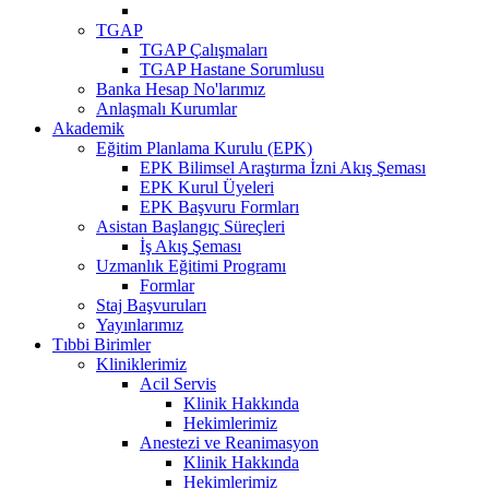
TGAP
TGAP Çalışmaları
TGAP Hastane Sorumlusu
Banka Hesap No'larımız
Anlaşmalı Kurumlar
Akademik
Eğitim Planlama Kurulu (EPK)
EPK Bilimsel Araştırma İzni Akış Şeması
EPK Kurul Üyeleri
EPK Başvuru Formları
Asistan Başlangıç Süreçleri
İş Akış Şeması
Uzmanlık Eğitimi Programı
Formlar
Staj Başvuruları
Yayınlarımız
Tıbbi Birimler
Kliniklerimiz
Acil Servis
Klinik Hakkında
Hekimlerimiz
Anestezi ve Reanimasyon
Klinik Hakkında
Hekimlerimiz