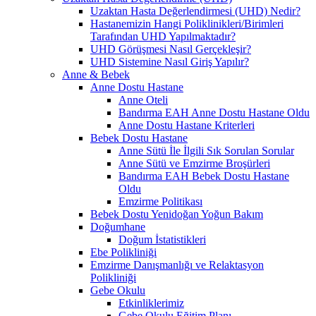
Uzaktan Hasta Değerlendirmesi (UHD) Nedir?
Hastanemizin Hangi Poliklinikleri/Birimleri
Tarafından UHD Yapılmaktadır?
UHD Görüşmesi Nasıl Gerçekleşir?
UHD Sistemine Nasıl Giriş Yapılır?
Anne & Bebek
Anne Dostu Hastane
Anne Oteli
Bandırma EAH Anne Dostu Hastane Oldu
Anne Dostu Hastane Kriterleri
Bebek Dostu Hastane
Anne Sütü İle İlgili Sık Sorulan Sorular
Anne Sütü ve Emzirme Broşürleri
Bandırma EAH Bebek Dostu Hastane
Oldu
Emzirme Politikası
Bebek Dostu Yenidoğan Yoğun Bakım
Doğumhane
Doğum İstatistikleri
Ebe Polikliniği
Emzirme Danışmanlığı ve Relaktasyon
Polikliniği
Gebe Okulu
Etkinliklerimiz
Gebe Okulu Eğitim Planı