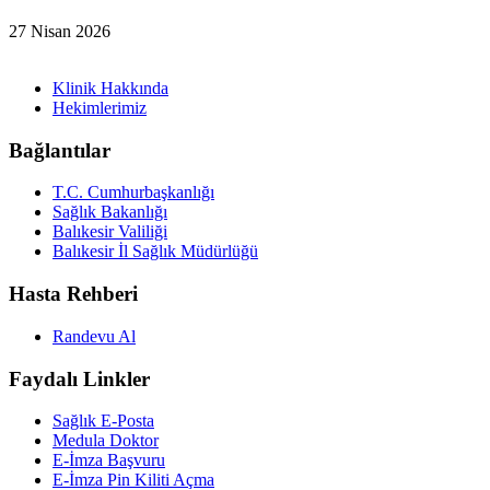
27 Nisan 2026
Klinik Hakkında
Hekimlerimiz
Bağlantılar
T.C. Cumhurbaşkanlığı
Sağlık Bakanlığı
Balıkesir Valiliği
Balıkesir İl Sağlık Müdürlüğü
Hasta Rehberi
Randevu Al
Faydalı Linkler
Sağlık E-Posta
Medula Doktor
E-İmza Başvuru
E-İmza Pin Kiliti Açma