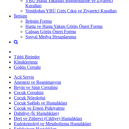
YBÜ Hasta Yakınları Bilgilendirme ve Ziyaretçi
Kuralları
Yenidoğan YBÜ Giriş Çıkış ve Ziyaretçi Kuralları
İletişim
İletişim Formu
Hasta ve Hasta Yakını Görüş Öneri Formu
Çalışan Görüş Öneri Formu
Sosyal Medya Hesaplarımız
Tıbbi Birimler
Kliniklerimiz
Göğüs Cerrahi
Acil Servis
Anestezi ve Reanimasyon
Beyin ve Sinir Cerrahisi
Çocuk Cerrahisi
Çocuk Nörolojisi
Çocuk Sağlığı ve Hastalıkları
Çocuk ve Ergen Psikiyatrisi
Dahiliye (İç Hastalıkları)
Deri ve Zührevi (Cildiye) Hastalıkları
Endokrinoloji ve Metabolizma Hastalıkları
Enfeksiyon Hastalıkları