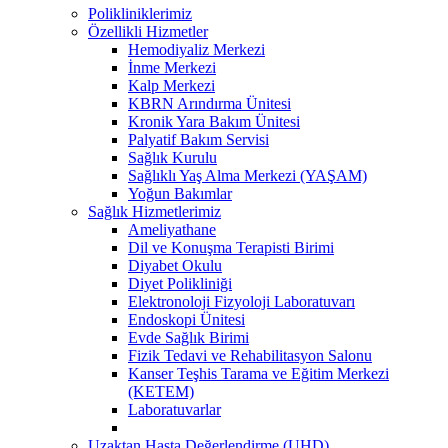
Polikliniklerimiz
Özellikli Hizmetler
Hemodiyaliz Merkezi
İnme Merkezi
Kalp Merkezi
KBRN Arındırma Ünitesi
Kronik Yara Bakım Ünitesi
Palyatif Bakım Servisi
Sağlık Kurulu
Sağlıklı Yaş Alma Merkezi (YAŞAM)
Yoğun Bakımlar
Sağlık Hizmetlerimiz
Ameliyathane
Dil ve Konuşma Terapisti Birimi
Diyabet Okulu
Diyet Polikliniği
Elektronoloji Fizyoloji Laboratuvarı
Endoskopi Ünitesi
Evde Sağlık Birimi
Fizik Tedavi ve Rehabilitasyon Salonu
Kanser Teşhis Tarama ve Eğitim Merkezi
(KETEM)
Laboratuvarlar
Uzaktan Hasta Değerlendirme (UHD)