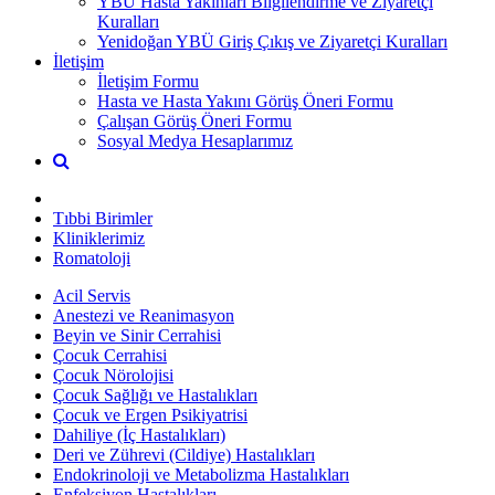
YBÜ Hasta Yakınları Bilgilendirme ve Ziyaretçi
Kuralları
Yenidoğan YBÜ Giriş Çıkış ve Ziyaretçi Kuralları
İletişim
İletişim Formu
Hasta ve Hasta Yakını Görüş Öneri Formu
Çalışan Görüş Öneri Formu
Sosyal Medya Hesaplarımız
Tıbbi Birimler
Kliniklerimiz
Romatoloji
Acil Servis
Anestezi ve Reanimasyon
Beyin ve Sinir Cerrahisi
Çocuk Cerrahisi
Çocuk Nörolojisi
Çocuk Sağlığı ve Hastalıkları
Çocuk ve Ergen Psikiyatrisi
Dahiliye (İç Hastalıkları)
Deri ve Zührevi (Cildiye) Hastalıkları
Endokrinoloji ve Metabolizma Hastalıkları
Enfeksiyon Hastalıkları