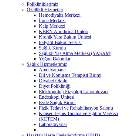
Polikliniklerimiz
Özellikli Hizmetler
Hemodiyaliz Merkezi
İnme Merkezi
Kalp Merkezi
KBRN Arındırma Ünitesi
Kronik Yara Bakım Ünitesi
Palyatif Bakım Servisi
Sağlık Kurulu
Sağlıklı Yaş Alma Merkezi (YAŞAM)
Yoğun Bakımlar
Sağlık Hizmetlerimiz
Ameliyathane
Dil ve Konuşma Terapisti Birimi
Diyabet Okulu
Diyet Polikliniği
Elektronoloji Fizyoloji Laboratuvarı
Endoskopi Ünitesi
Evde Sağlık Birimi
Fizik Tedavi ve Rehabilitasyon Salonu
Kanser Teşhis Tarama ve Eğitim Merkezi
(KETEM)
Laboratuvarlar
Uzaktan Hasta Değerlendirme (UHD)