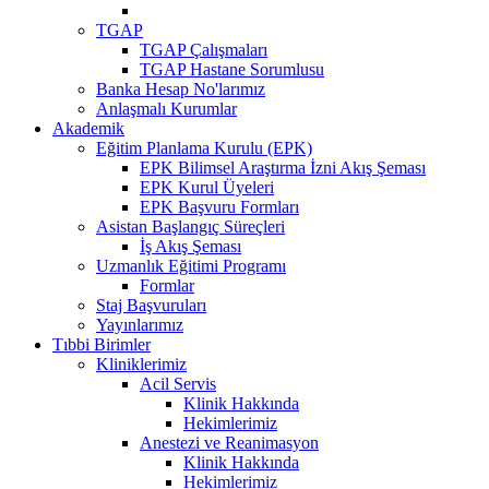
TGAP
TGAP Çalışmaları
TGAP Hastane Sorumlusu
Banka Hesap No'larımız
Anlaşmalı Kurumlar
Akademik
Eğitim Planlama Kurulu (EPK)
EPK Bilimsel Araştırma İzni Akış Şeması
EPK Kurul Üyeleri
EPK Başvuru Formları
Asistan Başlangıç Süreçleri
İş Akış Şeması
Uzmanlık Eğitimi Programı
Formlar
Staj Başvuruları
Yayınlarımız
Tıbbi Birimler
Kliniklerimiz
Acil Servis
Klinik Hakkında
Hekimlerimiz
Anestezi ve Reanimasyon
Klinik Hakkında
Hekimlerimiz