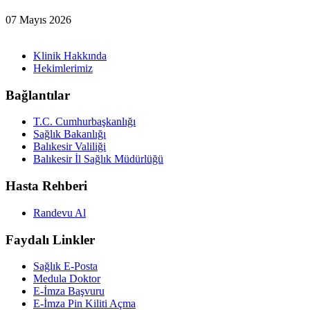
07 Mayıs 2026
Klinik Hakkında
Hekimlerimiz
Bağlantılar
T.C. Cumhurbaşkanlığı
Sağlık Bakanlığı
Balıkesir Valiliği
Balıkesir İl Sağlık Müdürlüğü
Hasta Rehberi
Randevu Al
Faydalı Linkler
Sağlık E-Posta
Medula Doktor
E-İmza Başvuru
E-İmza Pin Kiliti Açma