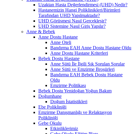
Uzaktan Hasta Değerlendirmesi (UHD) Nedir?
Hastanemizin Hangi Poliklinikleri/Birimleri
Tarafından UHD Yapılmaktadır?
UHD Görüşmesi Nasıl Gerçekleşir?
UHD Sistemine Nasıl Giriş Yapılır?
Anne & Bebek
Anne Dostu Hastane
Anne Oteli
Bandırma EAH Anne Dostu Hastane Oldu
Anne Dostu Hastane Kriterleri
Bebek Dostu Hastane
Anne Sütü İle İlgili Sık Sorulan Sorular
Anne Sütü ve Emzirme Broşürleri
Bandırma EAH Bebek Dostu Hastane
Oldu
Emzirme Politikası
Bebek Dostu Yenidoğan Yoğun Bakım
Doğumhane
Doğum İstatistikleri
Ebe Polikliniği
Emzirme Danışmanlığı ve Relaktasyon
Polikliniği
Gebe Okulu
Etkinliklerimiz
Gebe Okulu Eğitim Planı