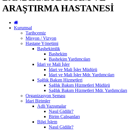
ARAŞTIRMA HASTANESİ
Kurumsal
Tarihçemiz
Misyon / Vizyon
Hastane Yönetimi
Başhekimlik
Başhekim
Başhekim Yardımcıları
İdari ve Mali İşler
İdari ve Mali İşler Müdürü
İdari ve Mali İşler Mdr. Yardımcıları
Sağlık Bakım Hizmetleri
Sağlık Bakım Hizmetleri Müdürü
Sağlık Bakım Hizmetleri Mdr. Yardımcıları
Organizasyon Şeması
İdari Birimler
Adli Yazışmalar
Nasıl Gidilir?
Birim Çalışanları
Bilgi İşlem
Nasıl Gidilir?