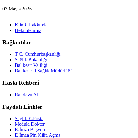
07 Mayıs 2026
Klinik Hakkında
Hekimlerimiz
Bağlantılar
T.C. Cumhurbaşkanlığı
Sağlık Bakanlığı
Balıkesir Valiliği
Balıkesir İl Sağlık Müdürlüğü
Hasta Rehberi
Randevu Al
Faydalı Linkler
Sağlık E-Posta
Medula Doktor
E-İmza Başvuru
E-İmza Pin Kiliti Açma