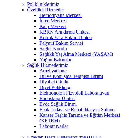
Polikliniklerimiz
Özellikli Hizmetler
Hemodiyaliz Merkezi
İnme Merkezi
Kalp Merkezi
KBRN Arındırma Ünitesi
Kronik Yara Bakım Ünitesi
Palyatif Bakım Servisi
Sağlık Kurulu
Sağlıklı Yaş Alma Merkezi (YAŞAM)
Yoğun Bakımlar
Sağlık Hizmetlerimiz
Ameliyathane
Dil ve Konuşma Terapisti Birimi
Diyabet Okulu
Diyet Polikliniği
Elektronoloji Fizyoloji Laboratuvarı
Endoskopi Ünitesi
Evde Sağlık Birimi
Fizik Tedavi ve Rehabilitasyon Salonu
Kanser Teşhis Tarama ve Eğitim Merkezi
(KETEM)
Laboratuvarlar
Uzaktan Hasta Değerlendirme (UHD)