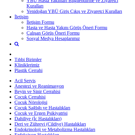
YBÜ Hasta Yakınları Bilgilendirme ve Ziyaretçi
Kuralları
Yenidoğan YBÜ Giriş Çıkış ve Ziyaretçi Kuralları
İletişim
İletişim Formu
Hasta ve Hasta Yakını Görüş Öneri Formu
Çalışan Görüş Öneri Formu
Sosyal Medya Hesaplarımız
Tıbbi Birimler
Kliniklerimiz
Plastik Cerrahi
Acil Servis
Anestezi ve Reanimasyon
Beyin ve Sinir Cerrahisi
Çocuk Cerrahisi
Çocuk Nörolojisi
Çocuk Sağlığı ve Hastalıkları
Çocuk ve Ergen Psikiyatrisi
Dahiliye (İç Hastalıkları)
Deri ve Zührevi (Cildiye) Hastalıkları
Endokrinoloji ve Metabolizma Hastalıkları
Enfeksiyon Hastalıkları