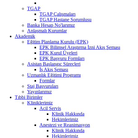
TGAP
TGAP Çalışmaları
TGAP Hastane Sorumlusu
Banka Hesap No'larımız
Anlaşmalı Kurumlar
Akademik
Eğitim Planlama Kurulu (EPK)
EPK Bilimsel Araştırma İzni Akış Şeması
EPK Kurul Üyeleri
EPK Başvuru Formları
Asistan Başlangıç Süreçleri
İş Akış Şeması
Uzmanlık Eğitimi Programı
Formlar
Staj Başvuruları
Yayınlarımız
Tıbbi Birimler
Kliniklerimiz
Acil Servis
Klinik Hakkında
Hekimlerimiz
Anestezi ve Reanimasyon
Klinik Hakkında
Hekimlerimiz