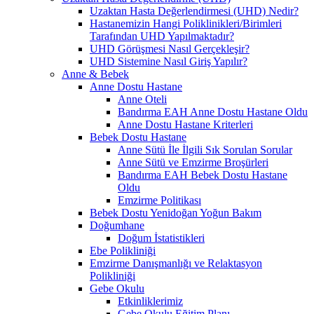
Uzaktan Hasta Değerlendirmesi (UHD) Nedir?
Hastanemizin Hangi Poliklinikleri/Birimleri
Tarafından UHD Yapılmaktadır?
UHD Görüşmesi Nasıl Gerçekleşir?
UHD Sistemine Nasıl Giriş Yapılır?
Anne & Bebek
Anne Dostu Hastane
Anne Oteli
Bandırma EAH Anne Dostu Hastane Oldu
Anne Dostu Hastane Kriterleri
Bebek Dostu Hastane
Anne Sütü İle İlgili Sık Sorulan Sorular
Anne Sütü ve Emzirme Broşürleri
Bandırma EAH Bebek Dostu Hastane
Oldu
Emzirme Politikası
Bebek Dostu Yenidoğan Yoğun Bakım
Doğumhane
Doğum İstatistikleri
Ebe Polikliniği
Emzirme Danışmanlığı ve Relaktasyon
Polikliniği
Gebe Okulu
Etkinliklerimiz
Gebe Okulu Eğitim Planı