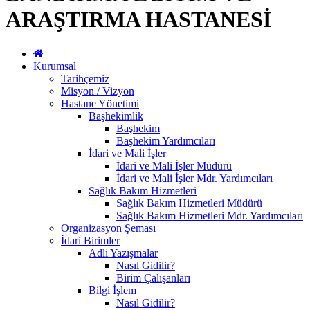
ARAŞTIRMA HASTANESİ
Kurumsal
Tarihçemiz
Misyon / Vizyon
Hastane Yönetimi
Başhekimlik
Başhekim
Başhekim Yardımcıları
İdari ve Mali İşler
İdari ve Mali İşler Müdürü
İdari ve Mali İşler Mdr. Yardımcıları
Sağlık Bakım Hizmetleri
Sağlık Bakım Hizmetleri Müdürü
Sağlık Bakım Hizmetleri Mdr. Yardımcıları
Organizasyon Şeması
İdari Birimler
Adli Yazışmalar
Nasıl Gidilir?
Birim Çalışanları
Bilgi İşlem
Nasıl Gidilir?